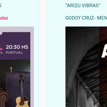
S
“ARIZU VIBRAS”
adas
GODOY CRUZ- ME